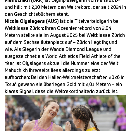
Mahuchikh
(UKR) ist Olympiasiegerin von Paris 2024
und hält mit 2,10 Metern den Weltrekord, der seit 2024 in
den Geschichtsbüchern steht.
Nicola Olyslagers
(AUS) ist die Titelverteidigerin bei
Weltklasse Zürich: Ihren Ozeanienrekord von 2,04
Metern stellte sie im August 2025 bei Weltklasse Zürich
auf dem Sechseläutenplatz auf – Zürich liegt ihr, und
wie. Als Siegerin der Wanda Diamond League und
ausgezeichnet als World Athletics Field Athlete of the
Year, ist Olyslagers aktuell die Nummer eins der Welt.
Mahuchikh ihrerseits liess allerdings zuletzt
aufhorchen: Bei den Hallen-Weltmeisterschaften 2026 in
Toruń gewann sie überlegen Gold mit 2,01 Metern – ein
klares Signal, dass die Weltrekordhalterin zurück ist.