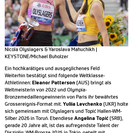
Nicola Olyslagers & Yaroslava Mahuchikh |
KEYSTONE/Michael Buholzer
Ein hochkarätiges und ausgeglichenes Feld
Weiterhin bestätigt sind folgende Weltklasse-
Athletinnen:
Eleanor Patterson
(AUS) bringt als
Weltmeisterin von 2022 und Olympia-
Bronzemedaillengewinnerin von Paris ihr bewährtes
Grossereignis-Format mit.
Yuliia Levchenko
(UKR) holte
sich gemeinsam mit Olyslagers und Topić Hallen-WM-
Silber 2026 in Toruń. Ebendiese
Angelina Topić
(SRB),
gerade 20 Jahre alt, ist das aufregendste Talent der
Disziplin: WM-Bronze 2025 in Tokio, geteilt mit