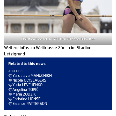
Christina Honsel | KEYSTONE/Michael Buholzer
Weitere Infos zu Weltklasse Zürich im Stadion
Letzigrund
Related to this news
ATHLETES
Yaroslava MAHUCHIKH
Nicola OLYSLAGERS
Yuliia LEVCHENKO
Angelina TOPIĆ
Maria ŻODZIK
Christina HONSEL
Eleanor PATTERSON