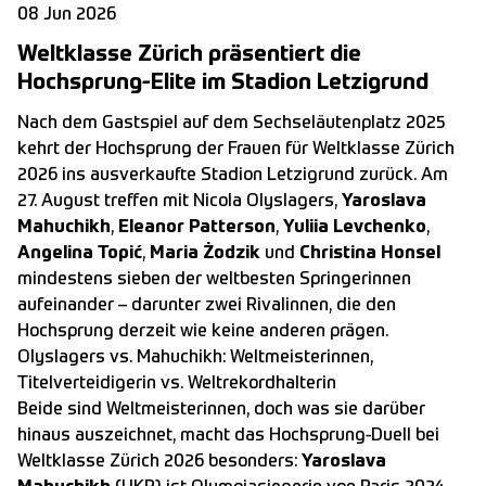
08 Jun 2026
Weltklasse Zürich präsentiert die
Hochsprung-Elite im Stadion Letzigrund
Nach dem Gastspiel auf dem Sechseläutenplatz 2025
kehrt der Hochsprung der Frauen für Weltklasse Zürich
2026 ins ausverkaufte Stadion Letzigrund zurück. Am
27. August treffen mit Nicola Olyslagers,
Yaroslava
Mahuchikh
,
Eleanor Patterson
,
Yuliia Levchenko
,
Angelina Topić
,
Maria Żodzik
und
Christina Honsel
mindestens sieben der weltbesten Springerinnen
aufeinander – darunter zwei Rivalinnen, die den
Hochsprung derzeit wie keine anderen prägen.
Olyslagers vs. Mahuchikh: Weltmeisterinnen,
Titelverteidigerin vs. Weltrekordhalterin
Beide sind Weltmeisterinnen, doch was sie darüber
hinaus auszeichnet, macht das Hochsprung-Duell bei
Weltklasse Zürich 2026 besonders:
Yaroslava