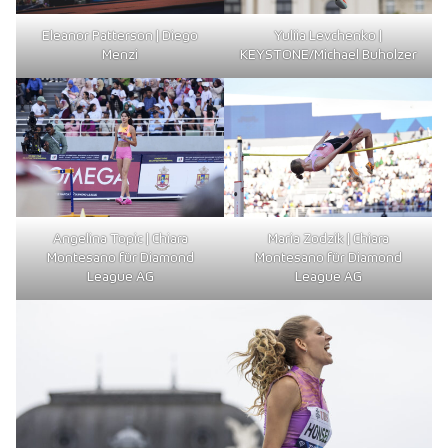
Eleanor Patterson | Diego
Yuliia Levchenko |
Menzi
KEYSTONE/Michael Buholzer
Angelina Topic | Chiara
Maria Zodzik | Chiara
Montesano für Diamond
Montesano für Diamond
League AG
League AG