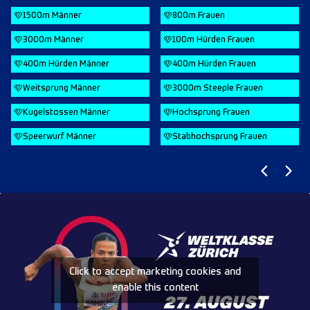
1500m Männer
800m Frauen
3000m Männer
100m Hürden Frauen
400m Hürden Männer
400m Hürden Frauen
Weitsprung Männer
3000m Steeple Frauen
Kugelstossen Männer
Hochsprung Frauen
Speerwurf Männer
Stabhochsprung Frauen
Click to accept marketing cookies and
enable this content