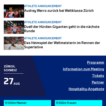
ATHLETE ANNOUNCEMENT
Audrey Werro zurück bei Weltklasse Zürich
ATHLETE ANNOUNCEMENT
Duell der Hürden-Giganten geht in die nächste
Runde
ATHLETE ANNOUNCEMENT
Das Heimspiel der Weltmeisterin im Rennen der
Superlative
Programm
ZÜRICH,
Information zum Meeting
SCHWEIZ
Tickets
27
Partner
AUG
Hospitality-Angebote
200m Männer
100m Frauen