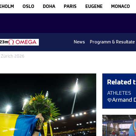
KHOLM
OSLO
DOHA
PARIS
EUGENE
MONACO
News
Programm & Resultate
 23m
 Zürich 2026
Related t
ATHLETES
Armand 