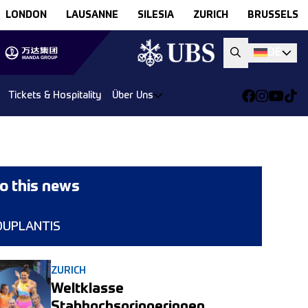
LONDON
LAUSANNE
SILESIA
ZURICH
BRUSSELS
DE
Tickets & Hospitality
Über Uns
o this news
DUPLANTIS
ZURICH
Weltklasse
Stabhochspringerinnen