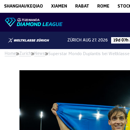
Skip to content
SHANGHAI/KEQIAO
XIAMEN
RABAT
ROME
STOC
ZÜRICH
AUG 27. 2026
19d 07h
Home
Zurich
News
Superstar Mondo Duplantis bei Weltklasse