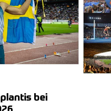
lantis bei
026