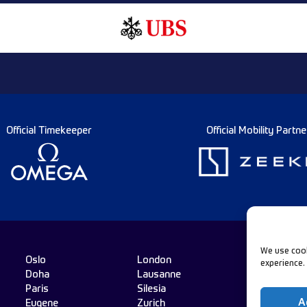
Official Timekeeper
Official Mobility Partne
We use cook
Oslo
London
experience.
Doha
Lausanne
Follo
Paris
Silesia
A
Eugene
Zurich