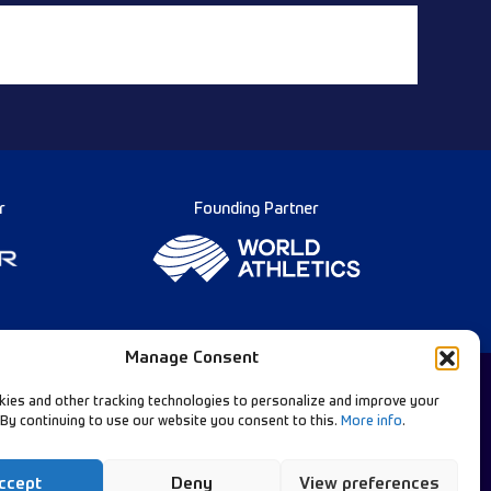
r
Founding Partner
Manage Consent
ies and other tracking technologies to personalize and improve your
 By continuing to use our website you consent to this.
More info
.
Deutsch
w Our Channels:
Diamond League Rules
Data Privacy
ccept
Deny
View preferences