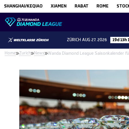
Skip to content
SHANGHAI/KEQIAO
XIAMEN
RABAT
ROME
STOC
ZÜRICH
AUG 27. 2026
19d 13h
Home
Zurich
News
Wanda Diamond League Saisonkalender für