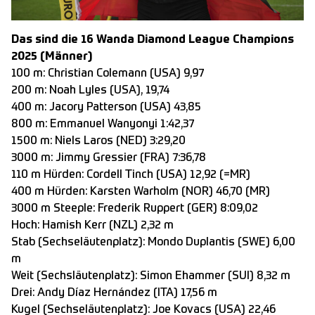
Das sind die 16 Wanda Diamond League Champions
2025 (Männer)
100 m: Christian Colemann (USA) 9,97
200 m: Noah Lyles (USA), 19,74
400 m: Jacory Patterson (USA) 43,85
800 m: Emmanuel Wanyonyi 1:42,37
1500 m: Niels Laros (NED) 3:29,20
3000 m: Jimmy Gressier (FRA) 7:36,78
110 m Hürden: Cordell Tinch (USA) 12,92 (=MR)
400 m Hürden: Karsten Warholm (NOR) 46,70 (MR)
3000 m Steeple: Frederik Ruppert (GER) 8:09,02
Hoch: Hamish Kerr (NZL) 2,32 m
Stab (Sechseläutenplatz): Mondo Duplantis (SWE) 6,00
m
Weit (Sechsläutenplatz): Simon Ehammer (SUI) 8,32 m
Drei: Andy Díaz Hernández (ITA) 17,56 m
Kugel (Sechseläutenplatz): Joe Kovacs (USA) 22,46