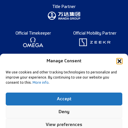
Title Partner
Official Timekeeper
Official Mobility Partner
Founding Partner
Manage Consent
We use cookies and other tracking technologies to personalize and
improve your experience. By continuing to use our website you
consent to this.
More info
.
Diamond League Rules
Data Privacy
Accept
Contact Us
Follow Our Channels:
Deny
View preferences