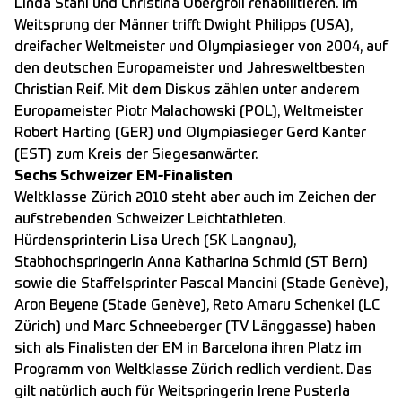
Linda Stahl und Christina Obergföll rehabilitieren. Im
Weitsprung der Männer trifft Dwight Philipps (USA),
dreifacher Weltmeister und Olympiasieger von 2004, auf
den deutschen Europameister und Jahresweltbesten
Christian Reif. Mit dem Diskus zählen unter anderem
Europameister Piotr Malachowski (POL), Weltmeister
Robert Harting (GER) und Olympiasieger Gerd Kanter
(EST) zum Kreis der Siegesanwärter.
Sechs Schweizer EM-Finalisten
Weltklasse Zürich 2010 steht aber auch im Zeichen der
aufstrebenden Schweizer Leichtathleten.
Hürdensprinterin Lisa Urech (SK Langnau),
Stabhochspringerin Anna Katharina Schmid (ST Bern)
sowie die Staffelsprinter Pascal Mancini (Stade Genève),
Aron Beyene (Stade Genève), Reto Amaru Schenkel (LC
Zürich) und Marc Schneeberger (TV Länggasse) haben
sich als Finalisten der EM in Barcelona ihren Platz im
Programm von Weltklasse Zürich redlich verdient. Das
gilt natürlich auch für Weitspringerin Irene Pusterla